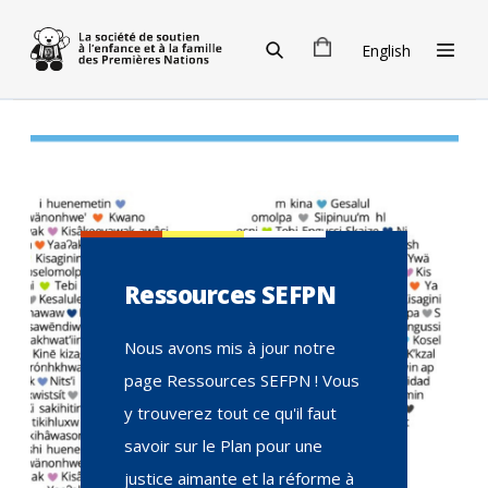
Skip to main content
English
Ressources SEFPN
Nous avons mis à jour notre
page Ressources SEFPN ! Vous
y trouverez tout ce qu'il faut
savoir sur le Plan pour une
justice aimante et la réforme à